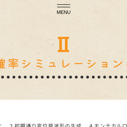
MENU
確率シミュレーション
化
3.初期通り変位原波形の生成
4.モンテカル