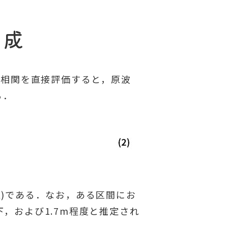
生成
離相関を直接評価すると，原波
る．
)である．なお，ある区間にお
，および1.7m程度と推定され