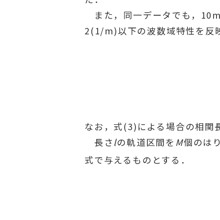
また，同一データでも，10m弦
2(1/m)以下の波数域特性
なお，式(3)による場合の相関
長さ
l
の軌道区間を
M
個のは
式で与えるものとする．