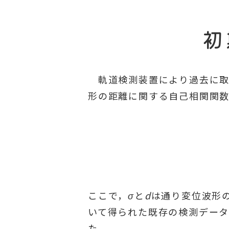
初
軌道検測装置により過去に取得
形の距離に関する自己相関関数
ここで，
σ
と
d
は通り変位波形
いて得られた既存の検測データ
た．