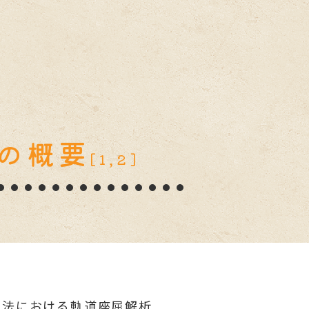
の概要
[1,2]
ロ法における軌道座屈解析