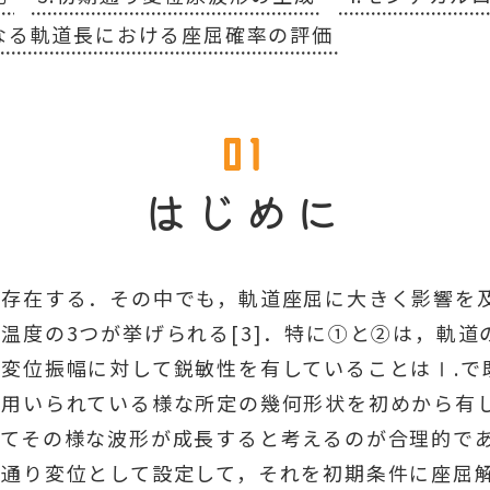
異なる軌道長における座屈確率の評価
はじめに
存在する．その中でも，軌道座屈に大きく影響を
温度の3つが挙げられる[3]．特に①と②は，軌
変位振幅に対して鋭敏性を有していることはⅠ.で
で用いられている様な所定の幾何形状を初めから有
てその様な波形が成長すると考えるのが合理的で
期通り変位として設定して，それを初期条件に座屈