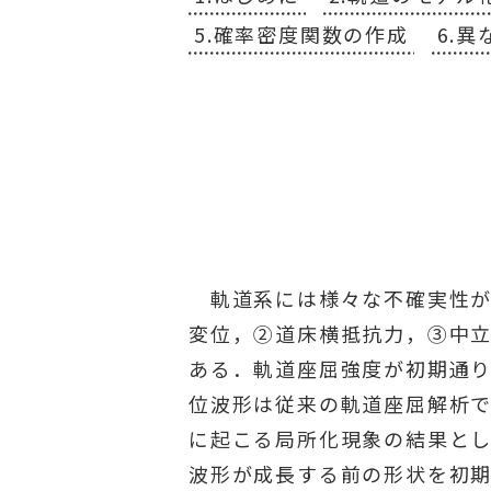
5.確率密度関数の作成
6.
軌道系には様々な不確実性が
変位，②道床横抵抗力，③中立
ある．軌道座屈強度が初期通り
位波形は従来の軌道座屈解析
に起こる局所化現象の結果とし
波形が成長する前の形状を初