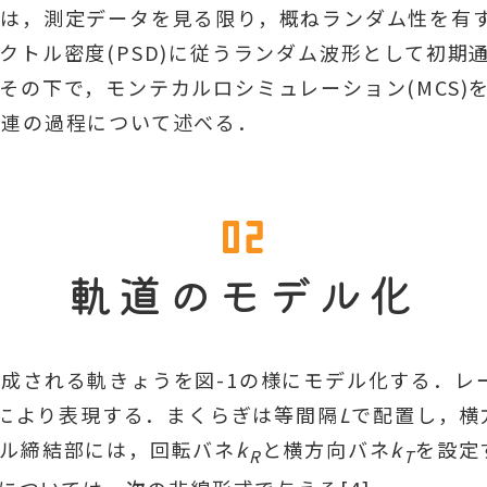
形は，測定データを見る限り，概ねランダム性を有
クトル密度(PSD)に従うランダム波形として初期
その下で，モンテカルロシミュレーション(MCS)
一連の過程について述べる．
軌道のモデル化
成される軌きょうを図-1の様にモデル化する．レ
りにより表現する．まくらぎは等間隔
L
で配置し，横
ール締結部には，回転バネ
k
と横方向バネ
k
を設定
R
T