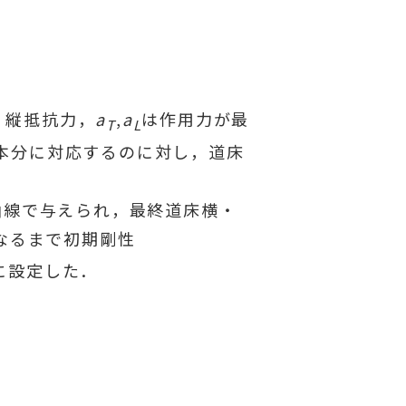
・縦抵抗力，
a
,
a
は作用力が最
T
L
1本分に対応するのに対し，道床
曲線で与えられ，最終道床横・
なるまで初期剛性
に設定した．