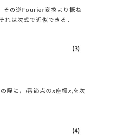
の逆Fourier変換より概ね
，それは次式で近似できる．
その際に，
i
番節点の
x
座標
x
を次
i