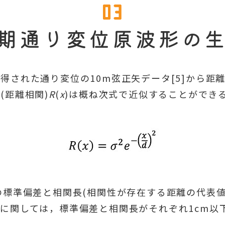
期通り変位原波形の
された通り変位の10m弦正矢データ[5]から距
(距離相関)
R
(
x
)は概ね次式で近似することができ
の標準偏差と相関長(相関性が存在する距離の代表値
に関しては，標準偏差と相関長がそれぞれ1cm以下