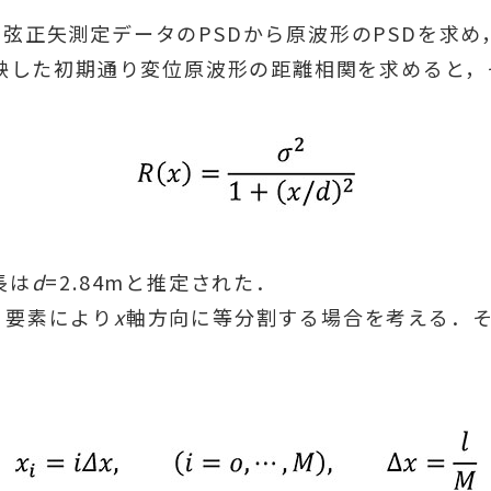
正矢測定データのPSDから原波形のPSDを求め，そ
を反映した初期通り変位原波形の距離相関を求めると
長は
d
=2.84mと推定された．
り要素により
x
軸方向に等分割する場合を考える．