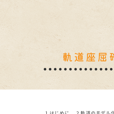
軌道座屈
1.はじめに
2.軌道のモデル