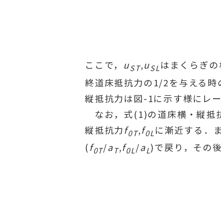
ここで，
u
,
u
はまくらぎの
ST
SL
終道床抵抗力の1/2を与える
縦抵抗力は図-1に示す様にレー
なお，式(1)の道床横・縦抵
縦抵抗力
f
,
f
に漸近する．
0T
0L
(
f
/
a
,
f
/
a
)で戻り，その
0T
T
0L
L