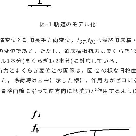
図-1 軌道のモデル化
横変位と軌道長手方向変位，
f
,
f
は最終道床横
0T
0L
時の変位である．ただし，道床横抵抗力はまくらぎ
ル1本分(まくらぎ1/2本分)に対応している．
抗力とまくらぎ変位との関係は，図-2 の様な骨格
また，除荷時は図中に示した様に，作用力がゼロに
後骨格曲線に沿って逆方向に抵抗力が作用するよう